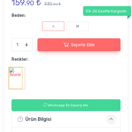
159.
₺
90
330.
₺
00
24 Saatte Kargoda
Beden:
S
M
Sepete Ekle
Renkler:
Whatsapp İle Sipariş Ver
Ürün Bilgisi