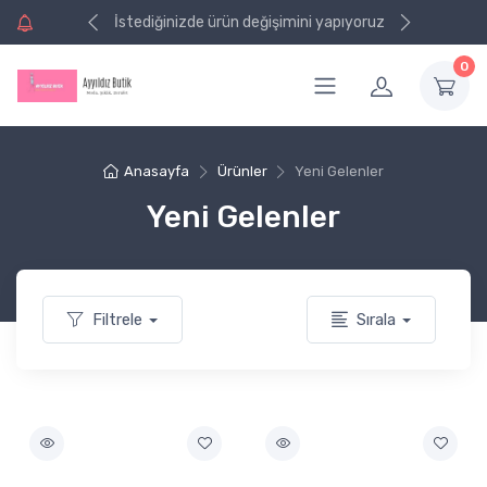
ri alışverişinizde
ri alışverişinizde
İstediğinizde ürün değişimini
va
va
yapıyoruz
0
Anasayfa
Ürünler
Yeni Gelenler
Yeni Gelenler
Filtrele
Sırala