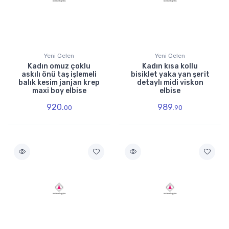
Yeni Gelen
Yeni Gelen
Kadın omuz çoklu
Kadın kısa kollu
askılı önü taş işlemeli
bisiklet yaka yan şerit
balık kesim janjan krep
detaylı midi viskon
maxi boy elbise
elbise
920.
989.
00
90