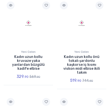
Yeni Gelen
Yeni Gelen
Kadın uzun kollu
Kadın uzun kollu önü
kruvaze yaka
tokalı şardonlu
yanlardan büzgülü
kaşkorse iç kısmı
kadife elbise
viskon midi elbise ikili
takım
329.
569.
90
90
519.
744.
90
90