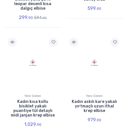
leopar desenli kısa
599.
dalgıç elbise
90
299.
594.
90
90
Yeni Gelen
Yeni Gelen
Kadın kısa kollu
Kadın askılı kare yakalı
bisiklet yakalı
yırtmaçlı uzun ithal
puantiye tül detaylı
krep elbise
midi janjan krep elbise
979.
90
1,029.
90