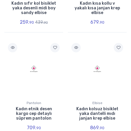
Kadın sıfır kol bisiklet
Kadın kısa kollu v
yaka desenli midi boy
yakalı kısa janjan krep
sandy elbise
elbise
259.
679.
439.
90
90
90
Pantolon
Elbise
Kadın etnik desen
Kadın kolsuz bisiklet
kargo cep detaylı
yaka dantelli mıdı
süprem pantolon
janjan krep elbise
709.
869.
90
90