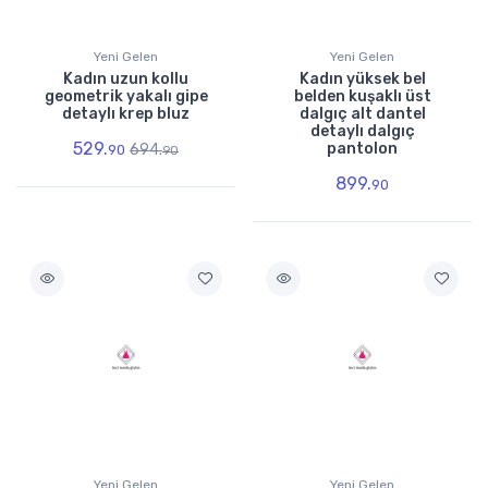
Yeni Gelen
Yeni Gelen
Kadın uzun kollu
Kadın yüksek bel
geometrik yakalı gipe
belden kuşaklı üst
detaylı krep bluz
dalgıç alt dantel
detaylı dalgıç
529.
pantolon
694.
90
90
899.
90
Yeni Gelen
Yeni Gelen