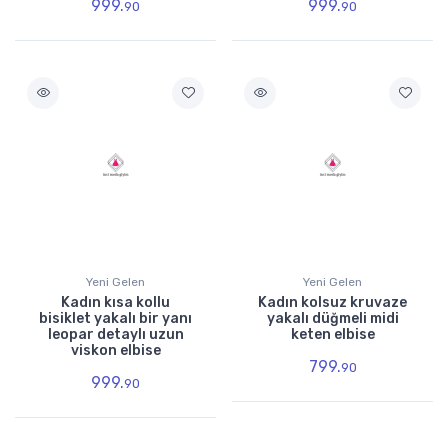
999.
999.
90
90
Yeni Gelen
Yeni Gelen
Kadın kısa kollu
Kadın kolsuz kruvaze
bisiklet yakalı bir yanı
yakalı düğmeli midi
leopar detaylı uzun
keten elbise
viskon elbise
799.
90
999.
90