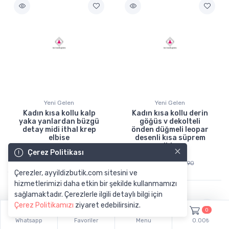
Yeni Gelen
Yeni Gelen
Kadın kısa kollu kalp
Kadın kısa kollu derin
yaka yanlardan büzgü
göğüs v dekolteli
detay midi ithal krep
önden düğmeli leopar
elbise
desenli kısa süprem
elbise
×
Çerez Politikası
779.
90
619.
744.
90
90
Çerezler, ayyildizbutik.com sitesini ve
hizmetlerimizi daha etkin bir şekilde kullanmamızı
sağlamaktadır. Çerezlerle ilgili detaylı bilgi için
Çerez Politikamızı
ziyaret edebilirsiniz.
0
Whatsapp
Favoriler
Menu
0.00₺