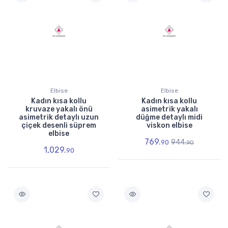
Elbise
Elbise
Kadın kısa kollu
Kadın kısa kollu
kruvaze yakalı önü
asimetrik yakalı
asimetrik detaylı uzun
düğme detaylı midi
çiçek desenli süprem
viskon elbise
elbise
769.
944.
90
90
1,029.
90