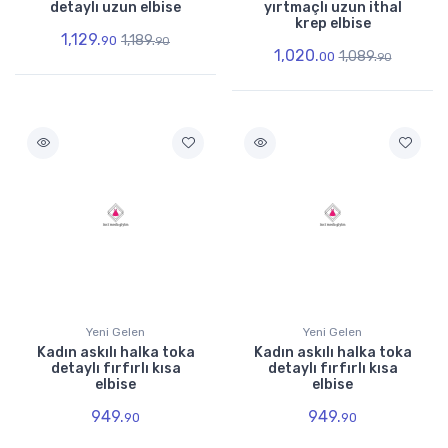
detaylı uzun elbise
yırtmaçlı uzun ithal
krep elbise
1,129.
1,189.
90
90
1,020.
1,089.
00
90
Yeni Gelen
Yeni Gelen
Kadın askılı halka toka
Kadın askılı halka toka
detaylı fırfırlı kısa
detaylı fırfırlı kısa
elbise
elbise
949.
949.
90
90