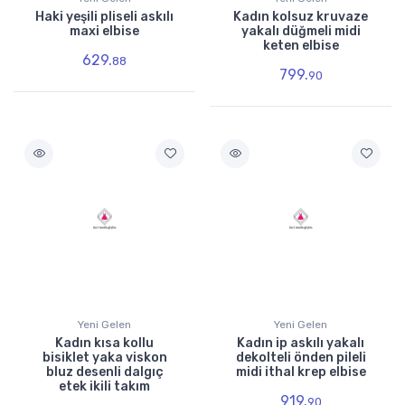
Haki yeşili pliseli askılı
Kadın kolsuz kruvaze
maxi elbise
yakalı düğmeli midi
keten elbise
629.
88
799.
90
Yeni Gelen
Yeni Gelen
Kadın kısa kollu
Kadın ip askılı yakalı
bisiklet yaka viskon
dekolteli önden pileli
bluz desenli dalgıç
midi ithal krep elbise
etek ikili takım
919.
90