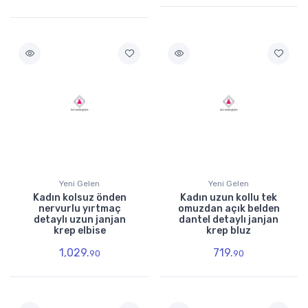
Yeni Gelen
Yeni Gelen
Kadın kolsuz önden
Kadın uzun kollu tek
nervurlu yırtmaç
omuzdan açık belden
detaylı uzun janjan
dantel detaylı janjan
krep elbise
krep bluz
1,029.
719.
90
90