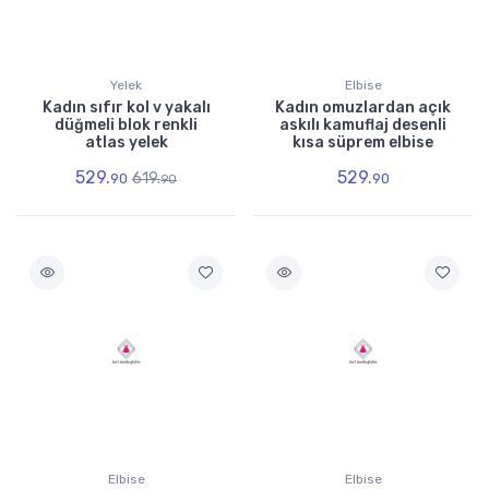
Yelek
Elbise
Kadın sıfır kol v yakalı
Kadın omuzlardan açık
düğmeli blok renkli
askılı kamuflaj desenli
atlas yelek
kısa süprem elbise
529.
529.
619.
90
90
90
Elbise
Elbise