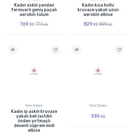
Kadın askılı yandan
Kadın kısa kollu
fermuarlı geniş paçalı
kruvaze yakalı uzun
aerobin tulum
aerobin elbise
769.
829.
774.
899.
90
90
90
90
Yeni Gelen
Yeni Gelen
Kadın ip askılı kruvaze
939.
yakalı beli lastikli
90
önden yırtmaçlı
desenli süprem midi
elbise