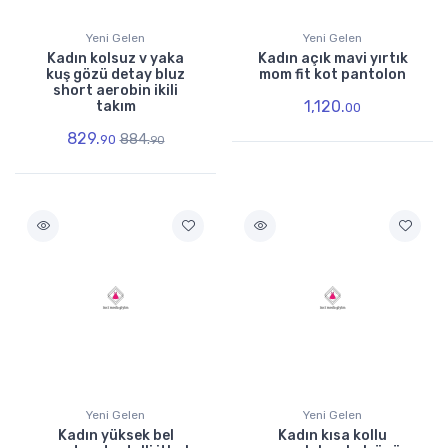
Yeni Gelen
Yeni Gelen
Kadın kolsuz v yaka
Kadın açık mavi yırtık
kuş gözü detay bluz
mom fit kot pantolon
short aerobin ikili
1,120.
takım
00
829.
884.
90
90
Yeni Gelen
Yeni Gelen
Kadın yüksek bel
Kadın kısa kollu