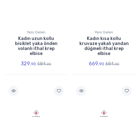
Yeni Gelen
Yeni Gelen
Kadın uzun kollu
Kadın kısa kollu
bisiklet yaka önden
kruvaze yakalı yandan
volanlı ithal krep
düğmeli ithal krep
elbise
elbise
329.
669.
584.
684.
90
90
90
90