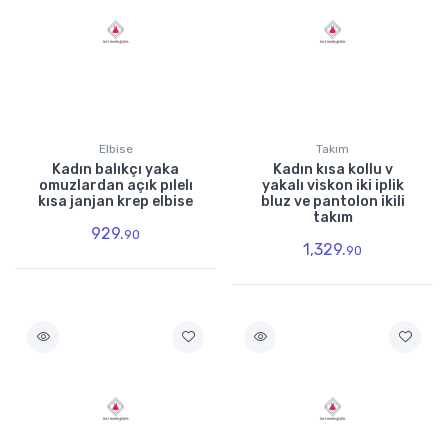
Elbise
Takım
Kadın balıkçı yaka
Kadın kısa kollu v
omuzlardan açık pılelı
yakalı viskon iki iplik
kısa janjan krep elbise
bluz ve pantolon ikili
takım
929.
90
1,329.
90