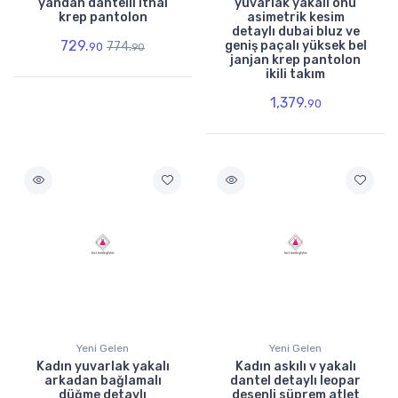
yandan dantelli ithal
yuvarlak yakalı önü
krep pantolon
asimetrik kesim
detaylı dubai bluz ve
729.
geniş paçalı yüksek bel
774.
90
90
janjan krep pantolon
ikili takım
1,379.
90
Yeni Gelen
Yeni Gelen
Kadın yuvarlak yakalı
Kadın askılı v yakalı
arkadan bağlamalı
dantel detaylı leopar
düğme detaylı
desenli süprem atlet