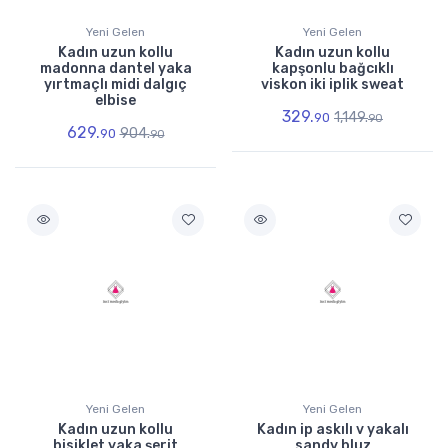
Yeni Gelen
Yeni Gelen
Kadın uzun kollu
Kadın uzun kollu
madonna dantel yaka
kapşonlu bağcıklı
yırtmaçlı midi dalgıç
viskon iki iplik sweat
elbise
329.
1,149.
90
90
629.
904.
90
90
Yeni Gelen
Yeni Gelen
Kadın uzun kollu
Kadın ip askılı v yakalı
bisiklet yaka şerit
sandy bluz