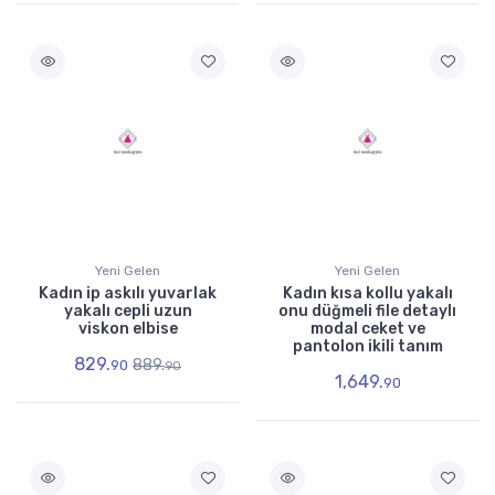
Yeni Gelen
Yeni Gelen
Kadın ip askılı yuvarlak
Kadın kısa kollu yakalı
yakalı cepli uzun
onu düğmeli file detaylı
viskon elbise
modal ceket ve
pantolon ikili tanım
829.
889.
90
90
1,649.
90