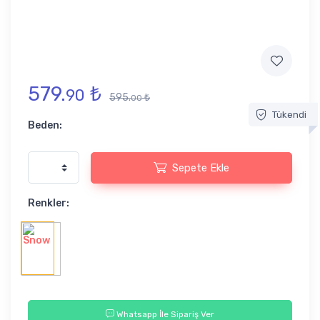
579.
₺
90
595.
₺
00
Tükendi
Beden:
Sepete Ekle
Renkler:
Whatsapp İle Sipariş Ver