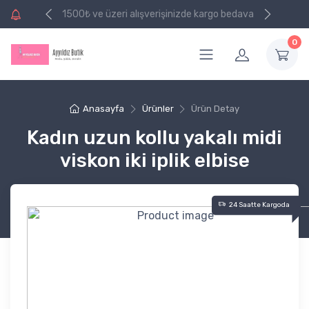
e kargo bedava
1500₺ ve üzeri alışverişinizde kargo bedava
0
Anasayfa
Ürünler
Ürün Detay
Kadın uzun kollu yakalı midi
viskon iki iplik elbise
24 Saatte Kargoda