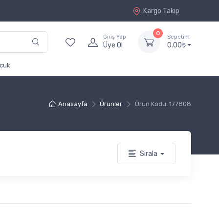
Kargo Takip
0
Giriş Yap
Sepetim
Üye Ol
0.00₺
cuk
Anasayfa
Ürünler
Ürün Kodu: 177808
Sırala