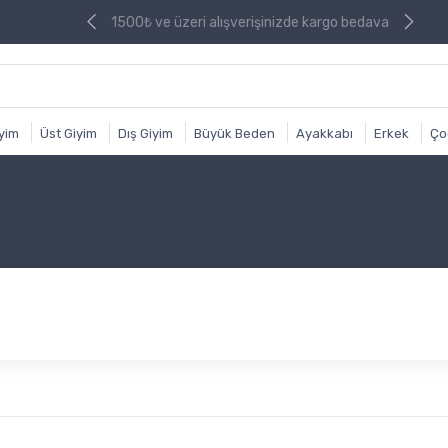
nizde kargo bedava
1500₺ ve üzeri alışverişinizde kargo bedava
iyim
Üst Giyim
Dış Giyim
Büyük Beden
Ayakkabı
Erkek
Ço