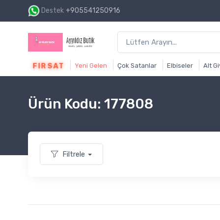
Destek
+905541250916
1500₺ ve üzeri alışverişi
FIRSAT
Yeni Gelen
Çok Satanlar
Elbiseler
Alt G
Ürün Kodu: 177808
Filtrele